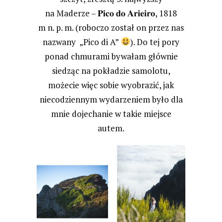
𝐏𝐢𝐜𝐨 𝐝𝐨 𝐀𝐫𝐢𝐞𝐢𝐫𝐨
na Maderze –
, 1818
m n. p. m. (roboczo został on przez nas
nazwany „Pico di A”
). Do tej pory
ponad chmurami bywałam głównie
siedząc na pokładzie samolotu,
możecie więc sobie wyobrazić, jak
niecodziennym wydarzeniem było dla
mnie dojechanie w takie miejsce
autem.