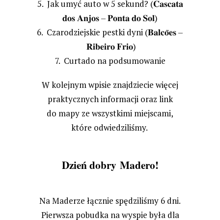
𝐂𝐚𝐬𝐜𝐚𝐭𝐚
5. Jak umyć auto w 5 sekund? (
𝐝𝐨𝐬 𝐀𝐧𝐣𝐨𝐬 – 𝐏𝐨𝐧𝐭𝐚 𝐝𝐨 𝐒𝐨𝐥
)
𝐁𝐚𝐥𝐜𝐨̃𝐞𝐬 –
6. Czarodziejskie pestki dyni (
𝐑𝐢𝐛𝐞𝐢𝐫𝐨 𝐅𝐫𝐢𝐨
)
7. Curtado na podsumowanie
W kolejnym wpisie znajdziecie więcej
praktycznych informacji oraz link
do mapy ze wszystkimi miejscami,
które odwiedziliśmy.
Dzień dobry Madero!
Na Maderze łącznie spędziliśmy 6 dni.
Pierwsza pobudka na wyspie była dla