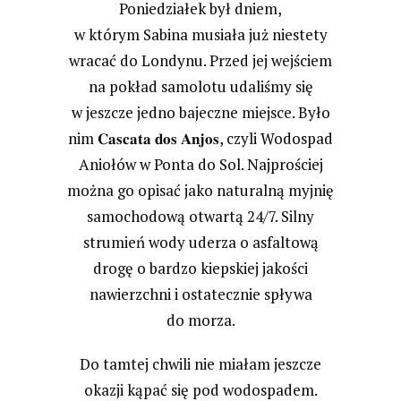
Poniedziałek był dniem,
w którym Sabina musiała już niestety
wracać do Londynu. Przed jej wejściem
na pokład samolotu udaliśmy się
w jeszcze jedno bajeczne miejsce. Było
nim 𝐂𝐚𝐬𝐜𝐚𝐭𝐚 𝐝𝐨𝐬 𝐀𝐧𝐣𝐨𝐬, czyli Wodospad
Aniołów w Ponta do Sol. Najprościej
można go opisać jako naturalną myjnię
samochodową otwartą 24/7. Silny
strumień wody uderza o asfaltową
drogę o bardzo kiepskiej jakości
nawierzchni i ostatecznie spływa
do morza.
Do tamtej chwili nie miałam jeszcze
okazji kąpać się pod wodospadem.