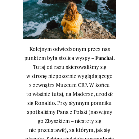
Kolejnym odwiedzonym przez nas
punktem była stolica wyspy – 𝐅𝐮𝐧𝐜𝐡𝐚𝐥.
Tutaj od razu skierowaliśmy się
w stronę niepozornie wyglądającego
z zewnątrz Muzeum CR7. W końcu
to właśnie tutaj, na Maderze, urodził
się Ronaldo. Przy słynnym pomniku
spotkaliśmy Pana z Polski (nazwijmy
go Zbyszkiem – niestety się
nie przedstawił), za którym, jak się
okazało, Sabina siedziała w samolocie