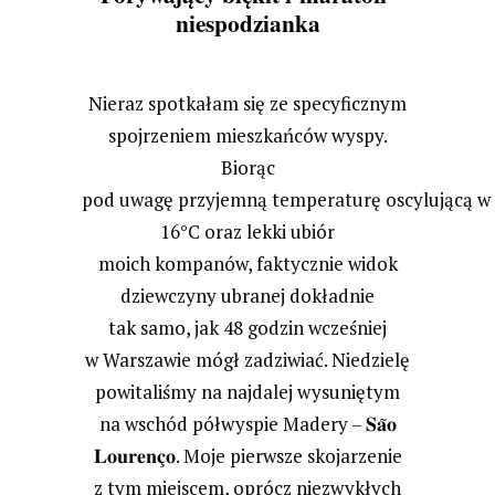
niespodzianka
Nieraz spotkałam się ze specyficznym
spojrzeniem mieszkańców wyspy.
Biorąc
pod uwagę przyjemną temperaturę oscylującą w 
16°C oraz lekki ubiór
moich kompanów, faktycznie widok
dziewczyny ubranej dokładnie
tak samo, jak 48 godzin wcześniej
w Warszawie mógł zadziwiać. Niedzielę
powitaliśmy na najdalej wysuniętym
𝐒𝐚̃𝐨
na wschód półwyspie Madery –
𝐋𝐨𝐮𝐫𝐞𝐧𝐜̧𝐨
. Moje pierwsze skojarzenie
z tym miejscem, oprócz niezwykłych