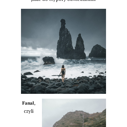
𝐅𝐚𝐧𝐚𝐥,
czyli