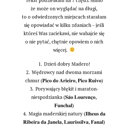
Tekst podzieliłam na 7 części. Mimo
że może on wyglądać na długi,
to o odwiedzonych miejscach starałam
się opowiadać w kilku zdaniach – jeśli
któreś Was zaciekawi, nie wahajcie się
o nie pytać, chętnie opowiem o nich
więcej.
1. Dzień dobry Madero!
2. Wędrowcy nad dwoma morzami
𝐏𝐢𝐜𝐨 𝐝𝐨 𝐀𝐫𝐢𝐞𝐢𝐫𝐨
𝐏𝐢𝐜𝐨 𝐑𝐮𝐢𝐯𝐨
chmur (
,
)
3. Porywający błękit i maraton-
𝐒𝐚̃𝐨 𝐋𝐨𝐮𝐫𝐞𝐧𝐜̧𝐨
niespodzianka (
,
𝐅𝐮𝐧𝐜𝐡𝐚𝐥
)
𝐈𝐥𝐡𝐞𝐮𝐬 𝐝𝐚
4. Magia maderskiej natury (
𝐑𝐢𝐛𝐞𝐢𝐫𝐚 𝐝𝐚 𝐉𝐚𝐧𝐞𝐥𝐚
𝐋𝐚𝐮𝐫𝐢𝐬𝐬𝐢𝐥𝐯𝐚
𝐅𝐚𝐧𝐚𝐥
,
,
)