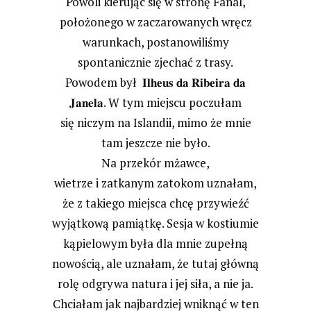
Powoli kierując się w stronę Fanal,
położonego w zaczarowanych wręcz
warunkach, postanowiliśmy
spontanicznie zjechać z trasy.
Powodem był 𝐈𝐥𝐡𝐞𝐮𝐬 𝐝𝐚 𝐑𝐢𝐛𝐞𝐢𝐫𝐚 𝐝𝐚
𝐉𝐚𝐧𝐞𝐥𝐚. W tym miejscu poczułam
się niczym na Islandii, mimo że mnie
tam jeszcze nie było.
Na przekór mżawce,
wietrze i zatkanym zatokom uznałam,
że z takiego miejsca chcę przywieźć
wyjątkową pamiątkę. Sesja w kostiumie
kąpielowym była dla mnie zupełną
nowością, ale uznałam, że tutaj główną
rolę odgrywa natura i jej siła, a nie ja.
Chciałam jak najbardziej wniknąć w ten