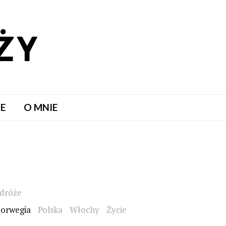
LE
O MNIE
dróże
orwegia
Polska
Włochy
Życie