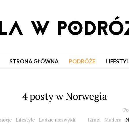
STRONA GŁÓWNA
PODRÓŻE
LIFESTY
4 posty w Norwegia
Po
mocje
Lifestyle
Ludzie niezwykli
Izrael
Madera
N