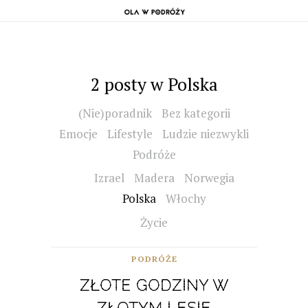
2 posty w Polska
(Nie)poradnik
Bez kategorii
Emocje
Lifestyle
Ludzie niezwykli
Podróże
Izrael
Madera
Norwegia
Polska
Włochy
Życie
PODRÓŻE
ZŁOTE GODZINY W