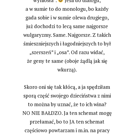
wyniosła”.
Jeśli do dialogu,
a w sumie to do monologu, bo każdy
gada sobie i w sumie olewa drugiego,
już dochodzi to lecą same najgorsze
wulgaryzmy. Same. Najgorsze. Z takich
śmieszniejszych i łagodniejszych to był
„szerszeń” i „osa”. Od razu widać,
że geny te same (oboje żądlą jak się
wkurzą).
Skoro oni się tak kłócą, a ja spędziłam
sporą część swojego dzieciństwa z nimi
to można by uznać, że to ich wina?
NO NIE BAŁDZO. Ja ten schemat mogę
przełamać, bo to JA ten schemat
częściowo powtarzam i m.in. na pracy