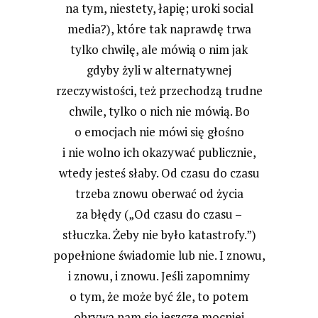
na tym, niestety, łapię; uroki social
media?), które tak naprawdę trwa
tylko chwilę, ale mówią o nim jak
gdyby żyli w alternatywnej
rzeczywistości, też przechodzą trudne
chwile, tylko o nich nie mówią. Bo
o emocjach nie mówi się głośno
i nie wolno ich okazywać publicznie,
wtedy jesteś słaby. Od czasu do czasu
trzeba znowu oberwać od życia
za błędy („Od czasu do czasu –
stłuczka. Żeby nie było katastrofy.”)
popełnione świadomie lub nie. I znowu,
i znowu, i znowu. Jeśli zapomnimy
o tym, że może być źle, to potem
obrywa nam się jeszcze mocniej